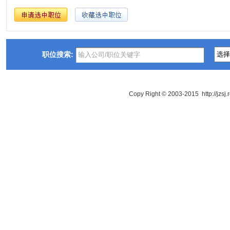
职位搜索:
Copy Right © 2003-2015 http://jzsj