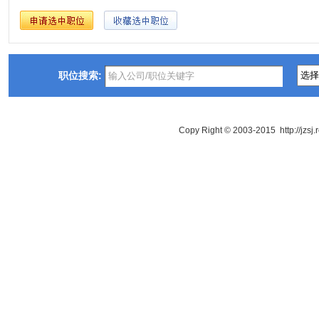
职位搜索:
Copy Right © 2003-2015 http://jzsj