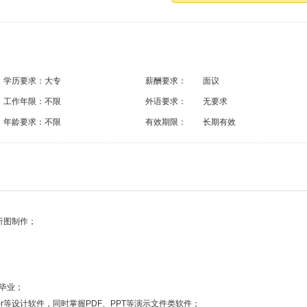
学历要求：
大专
薪酬要求：
面议
工作年限：
不限
外语要求：
无要求
年龄要求：
不限
有效期限：
长期有效
析图制作；
业毕业；
ustrator等设计软件，同时掌握PDF、PPT等演示文件类软件；