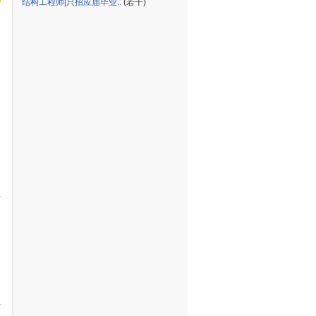
结构工程师[只招应届毕业..
(若干)
多