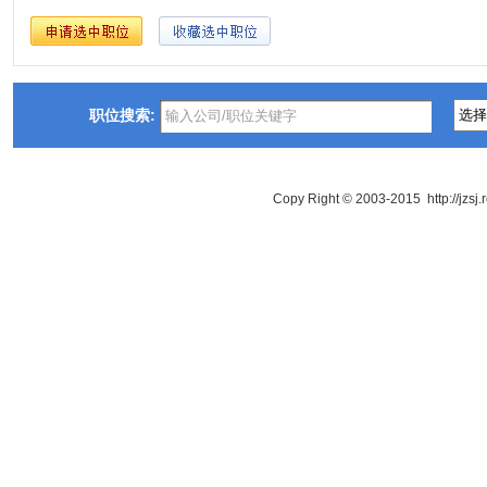
职位搜索:
Copy Right © 2003-2015 http://jzsj