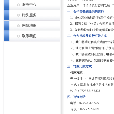
服务中心
企业用户：详情请拨打咨询电话 0755-
一、合作需要您提供的资料
猎头服务
1、企业营业执照副本(新年检的
2、招聘文稿（包括：公司所属行
网站地图
3、发送给Email：163vip01@rc1
联系我们
二、合作流程及银行汇款方式
1、我们将通过传真或者邮件传递
2、通过合同上面的银行账户汇
3、我们会在收到汇款后，电话与
4、在和您确认开发票的单位名称
三、转账汇款方式
付款方式：
开户银行：中国银行深圳后海支
户 名：深圳市行域信息技术有限
账 户：7523 5816 6823
四、咨询电话
电话：0755-33128575
传 真：0755-29796071