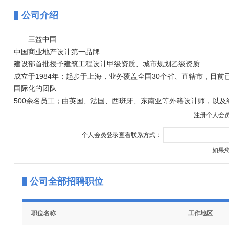
公司介绍
三益中国
中国商业地产设计第一品牌
建设部首批授予建筑工程设计甲级资质、城市规划乙级资质
成立于1984年；起步于上海，业务覆盖全国30个省、直辖市，目
国际化的团队
500余名员工；由英国、法国、西班牙、东南亚等外籍设计师，以
前程似锦的个人晋升通道
注册个人会
为新进员工定制“职业引导人”；依托溢佰学院的培训体系，给予员
个人会员登录查看联系方式：
富有竞争力的薪酬体系
成熟的晋升制度为员工的职级和薪资的双向发展提供保障
如果
扁平化的技术和管理双线管理架构提供员工快速的成长空间
与巨人一起成长
公司全部招聘职位
华润置地、绿地集团、城开集团、万达集团、招商地产、中海集团、
职位名称
工作地区